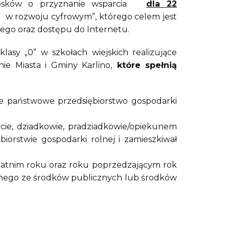
niosków o przyznanie wsparcia
dla 22
ozwoju cyfrowym”, którego celem jest
go oraz dostępu do Internetu.
asy „0” w szkołach wiejskich realizujące
e Miasta i Gminy Karlino,
które spełnią
ne państwowe przedsiębiorstwo gospodarki
zicie, dziadkowie, pradziadkowie/opiekunem
rstwie gospodarki rolnej i zamieszkiwał
tatnim roku oraz roku poprzedzającym rok
onego ze środków publicznych lub środków