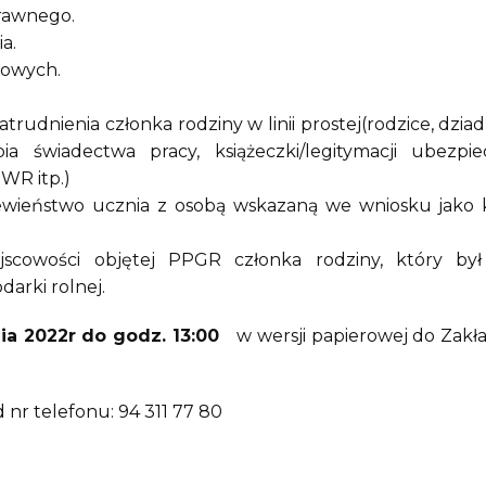
rawnego.
a.
bowych.
rudnienia członka rodziny w linii prostej(rodzice, dzia
 świadectwa pracy, książeczki/legitymacji ubezpie
WR itp.)
ieństwo ucznia z osobą wskazaną we wniosku jako kr
jscowości objętej PPGR członka rodziny, który by
arki rolnej.
ia 2022r do godz. 13:00
w wersji papierowej do Zakł
nr telefonu: 94 311 77 80