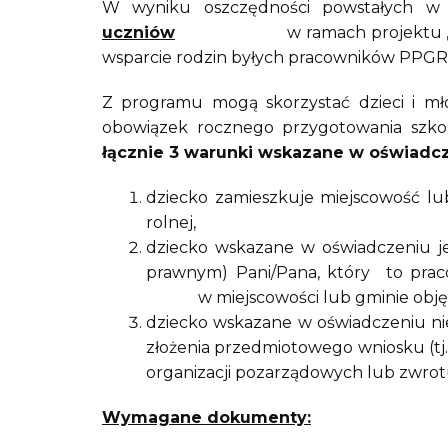
W wyniku oszczędności powstałych 
uczniów
w ramach projektu „Granty PP
wsparcie rodzin byłych pracowników PPGR
Z programu mogą skorzystać dzieci i mło
obowiązek rocznego przygotowania szkol
łącznie 3 warunki wskazane w oświadczen
dziecko zamieszkuje miejscowość lu
rolnej,
dziecko wskazane w oświadczeniu jes
prawnym) Pani/Pana, który to prac
w miejscowości lub gminie objęt
dziecko wskazane w oświadczeniu ni
złożenia przedmiotowego wniosku (t
organizacji pozarządowych lub zwrot
Wymagane dokumenty: