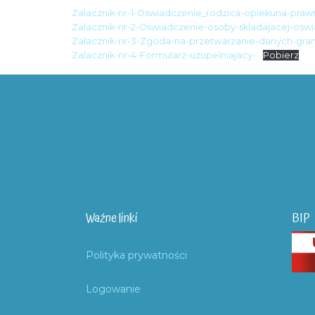
Zalacznik-nr-1-Oswiadczenie_rodzica-opiekuna-praw
Zalacznik-nr-2-Oswiadczenie-osoby-skladajacej-osw
Zalacznik-nr-3-Zgoda-na-przetwarzanie-danych-gran
Zalacznik-nr-4-Formularz-uzupelniajacy-
Pobierz
Ważne linki
BIP
Polityka prywatności
Logowanie