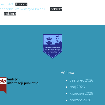
nego-2-2
Pobierz
iadczenie-we-wlasnym-imieniu_
Pobierz
t
Pobierz
Archiwa
czerwiec 2026
maj 2026
kwiecień 2026
marzec 2026