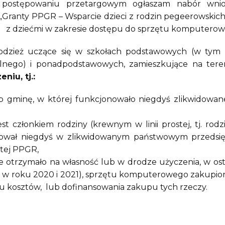
w postępowaniu przetargowym ogłaszam nabór w
GR – Wsparcie dzieci z rodzin pegeerowskich w r
 z dziećmi w zakresie dostępu do sprzętu komputerowe
dzież uczące się w szkołach podstawowych (w tym kl
nego) i ponadpodstawowych, zamieszkujące na tereni
iu, tj.:
b gminę, w której funkcjonowało niegdyś zlikwidowa
t członkiem rodziny (krewnym w linii prostej, tj. rod
ował niegdyś w zlikwidowanym państwowym przedsiębio
ej PPGR,
e otrzymało na własność lub w drodze użyczenia, w os
j. w roku 2020 i 2021), sprzętu komputerowego zakupi
u kosztów, lub dofinansowania zakupu tych rzeczy.