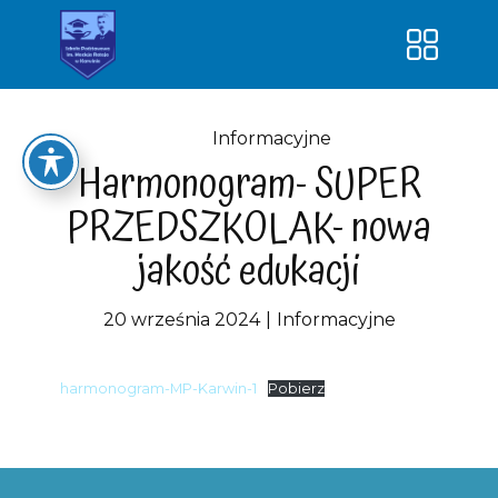
Strona główna
O szkole
Informacyjne
Harmonogram- SUPER
Kontakt
PRZEDSZKOLAK- nowa
Dokumenty
jakość edukacji
Dowóz uczniów
Klasy
20 września 2024
Informacyjne
Nauka – lepsze jutro!
harmonogram-MP-Karwin-1
Pobierz
SUPER PRZEDSZKOLAK-nowa
jakość edukacji