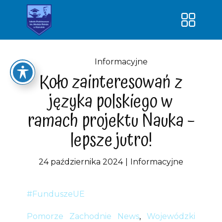
Strona główna
O szkole
Informacyjne
Koło zainteresowań z
Kontakt
języka polskiego w
Dokumenty
ramach projektu Nauka –
Dowóz uczniów
lepsze jutro!
Klasy
Nauka – lepsze jutro!
24 października 2024
Informacyjne
SUPER PRZEDSZKOLAK-nowa
jakość edukacji
#FunduszeUE
Pomorze Zachodnie News
,
Wojewódzki