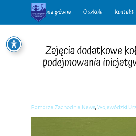
Strona główna
O szkole
Kontakt
Zajęcia dodatkowe koł
podejmowania inicjaty
Pomorze Zachodnie News
,
Wojewódzki Urz