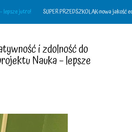
 lepsze jutro!
SUPER PRZEDSZKOLAK-nowa jakość ed
atywność i zdolność do
rojektu Nauka – lepsze