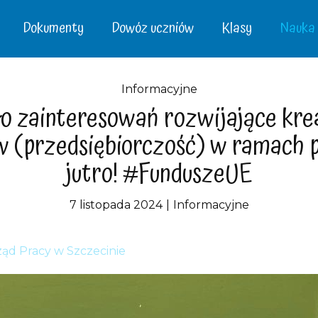
Dokumenty
Dowóz uczniów
Klasy
Nauka –
Informacyjne
o zainteresowań rozwijające kre
w (przedsiębiorczość) w ramach p
jutro! #FunduszeUE
7 listopada 2024
Informacyjne
ąd Pracy w Szczecinie