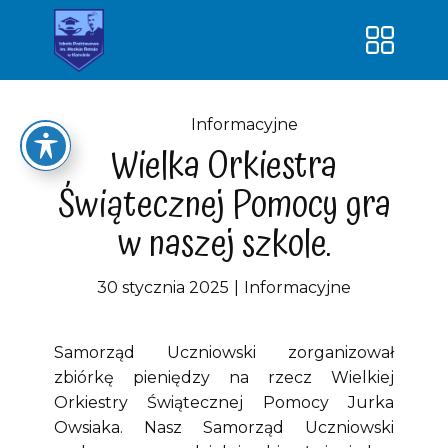
Strona główna
O szkole
Informacyjne
Wielka Orkiestra
Kontakt
Świątecznej Pomocy gra
Dokumenty
w naszej szkole.
Dowóz uczniów
Klasy
30 stycznia 2025
Informacyjne
Nauka – lepsze jutro!
Samorząd Uczniowski zorganizował
SUPER PRZEDSZKOLAK-nowa
zbiórkę pieniędzy na rzecz Wielkiej
jakość edukacji
Orkiestry Świątecznej Pomocy Jurka
Owsiaka. Nasz Samorząd Uczniowski