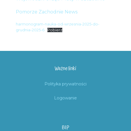
Pomorze Zachodnie News
harmonogram-nauka-od-wrzesnia-2025-do-
grudnia-2025-6
Pobierz
Ważne linki
Polityka prywatności
Logowanie
BIP