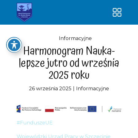
Strona główna
O szkole
Informacyjne
Harmonogram Nauka-
Kontakt
lepsze jutro od września
Dokumenty
2025 roku
Dowóz uczniów
Klasy
26 września 2025
Informacyjne
Nauka – lepsze jutro!
SUPER PRZEDSZKOLAK-nowa
jakość edukacji
#FunduszeUE
Wojewódzki Urząd Pracy w Szczecinie