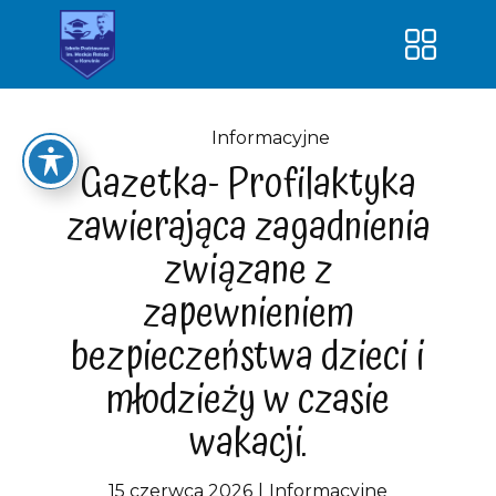
Strona główna
O szkole
Informacyjne
Gazetka- Profilaktyka
Kontakt
zawierająca zagadnienia
Dokumenty
związane z
Dowóz uczniów
zapewnieniem
Klasy
bezpieczeństwa dzieci i
Nauka – lepsze jutro!
młodzieży w czasie
SUPER PRZEDSZKOLAK-nowa
wakacji.
jakość edukacji
15 czerwca 2026
Informacyjne