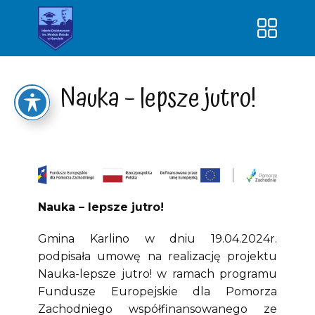
Strona główna
Nauka – lepsze jutro!
O szkole
Kontakt
Dokumenty
Dowóz uczniów
Klasy
Nauka – lepsze jutro!
Nauka – lepsze jutro!
Gmina Karlino w dniu 19.04.2024r.
SUPER PRZEDSZKOLAK-nowa
podpisała umowę na realizację projektu
jakość edukacji
Nauka-lepsze jutro! w ramach programu
Fundusze Europejskie dla Pomorza
Zachodniego współfinansowanego ze