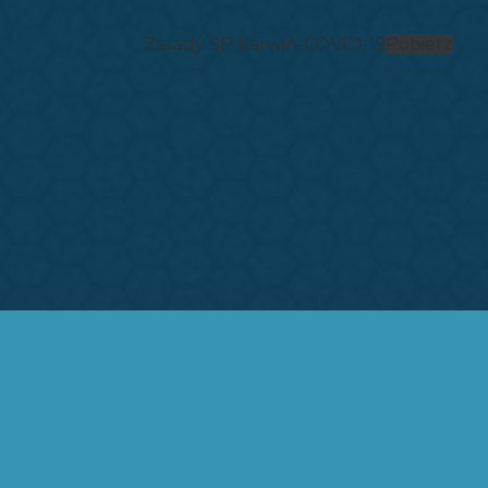
Zasady SP Karwin-COVID-19
Pobierz